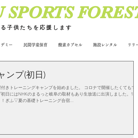
U SPORTS FORES
いる子供たちを応援します
カデミー
民間学童保育
酸素カプセル
施設レンタル
リリ
ンプ(初日)
習付きトレーニングキャンプを始めました。 コロナで開催したくてもで
初日にはNHKのまるっと岐阜の取材もあり生放送に出演しました。13:3
！ぎふ▽夏の基礎トレーニング合宿...