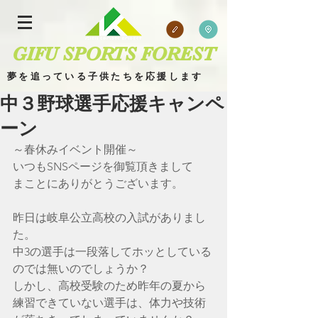
GIFU SPORTS FOREST
夢を追っている子供たちを応援します
中３野球選手応援キャンペ
ーン
～春休みイベント開催～
いつもSNSページを御覧頂きまして
​
ブログ 場所
まことにありがとうございます。
昨日は岐阜公立高校の入試がありまし
た。
中3の選手は一段落してホッとしている
のでは無いのでしょうか？
しかし、高校受験のため昨年の夏から
練習できていない選手は、体力や技術