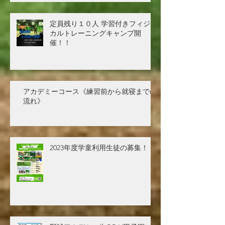
定員残り１０人 学習付きフィジ
カルトレーニングキャンプ開
催！！
アカデミーコース《練習前から就寝までの
流れ》
2023年度学童利用生徒の募集！！