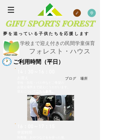
GIFU SPORTS FOREST
夢を追っている子供たちを応援します
学校まで迎え付きの民間学童保育
フォレスト・ハウス
ご利用時間（平日）
14：30～16：00
お迎え
​
ブログ 場所
学校・自宅・バス停などご希望の
お迎え場所まで迎えにうかがいます。
​迎えについて
こちら参考。
16：00～17：15
学習時間
到着後、おやつなどをを採った後、