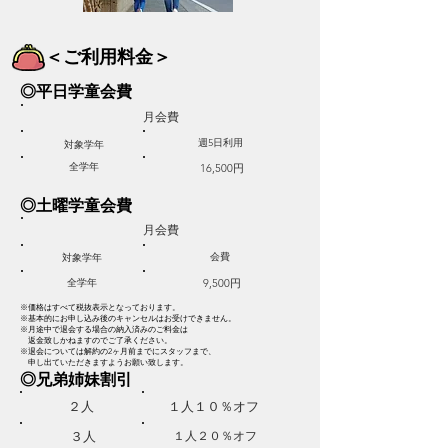
​＜ご利用料金＞
​◎平日学童会費
​月会費
週5日利用
​対象学年
​全学年
​16,500円
​◎土曜学童会費
​月会費
会費
​対象学年
​全学年
9,500円
※価格はすべて税抜表示となっております。​
※基本的にお申し込み後のキャンセルはお受けできません。
※月途中で退会する場合の納入済みのご料金は
返金致しかねますのでご了承ください。
※
退会については解約の2ヶ月前までにスタッフまで、
申し出ていただきますようお願い致します。
​◎兄弟姉妹割引
​２人
​１人１０％オフ
​１人２０％オフ
​３人