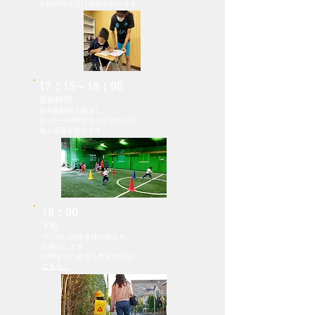
学習時間を設け宿題を行います。
17：15～18：00
運動時間
室内運動場を開放し、
サッカーや野球など子供たちの
遊ぶ環境を作ります
。
18：00
​下校
18：00に保護者様の迎えを
​お願いします。
19時までの延長を希望の方は
こちら。