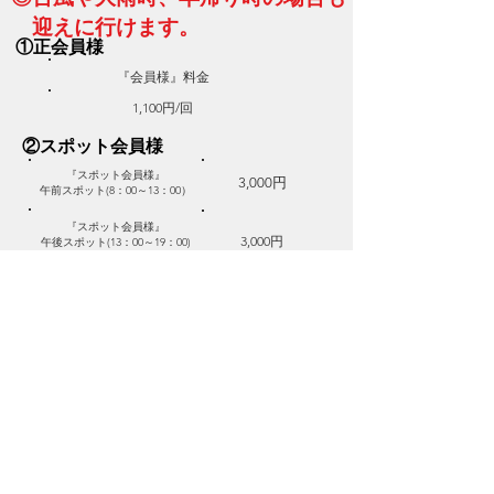
迎えに行けます。
​①正会員様
​『会員様』料金
1,100円/回
​②スポット会員様
​『スポット会員様』
​3,000円
午前スポット(8：00～13：00）
​『スポット会員様』
​3,000円
午後スポット(13：00～19：00)
​『スポット会員様』
5,000円
1日スポット(8：00～19：00）
※午前授業・短縮授業とは給食を食べずに
​ 下校することとさせていただきます。
※予定が分かっている行事や休校の場合、
『前日１８時まで』にご予約お願いします。
当日の利用希望は受け付けません。
※当日の警報発令時の急な対応の場合は、
お受けできないこともありますので
​ ご了承お願いいたします。
※キャンセル料：当日100％
​・前日50％
​◎給食とおやつについて