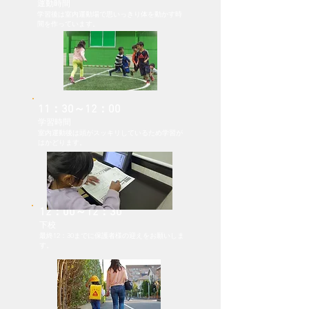
運動時間
学習後は室内運動場で思いっきり体を動かす時
間を作っています。
11：30～12：00
​学習時間
室内運動後は頭がスッキリしているため学習が
はかどります
。
12：00～12：30
​下校
最終12：30までに保護者様の迎えを
​お願いしま
す。