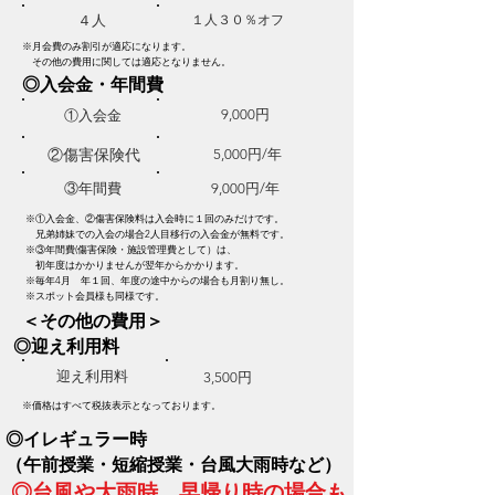
​１人３０％オフ
​４人
※月会費のみ割引が適応になります。
​ その他の費用に関しては適応となりません。
​◎入会金・年間費
9,000円
①​入会金
​②傷害保険代
5,000円/年
③​年間費
9,000円/年
※①入会金、②傷害保険料は入会時に１回のみだけです。
兄弟姉妹での入会の場合2人目移行の入会金が無料です。
※③
年間費(傷害保険・施設管理費として）
は、
初年度はかかりませんが翌年からかかります。
※毎年4月 年１回、年度の途中からの場合も月割り無し。
※スポット会員様も同様です。
​＜その他の費用＞
​◎迎え利用料
​迎え利用料
​3,500円
※価格はすべて税抜表示となっております。
​◎イレギュラー時
（午前授業・短縮授業・台風大雨時など）
◎台風や大雨時、早帰り時の場合も