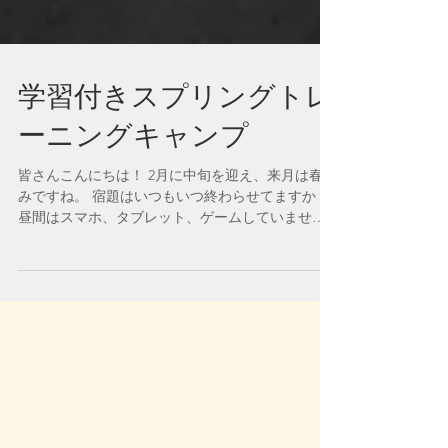
学習付きスプリングトレ
ーニングキャンプ
皆さんこんにちは！ 2月に中旬を迎え、来月は春休
みですね。 宿題はいつもいつ終わらせてますか？
昼間はスマホ、タブレット、ゲームしていません
が？ 夏休み続き学習付きトレーニングキャンプを
開催します！ 3月28日(水)～4月2日(火) 8:30集合...