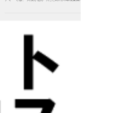
皆さんこんにちは。 本日よりラジオ体操も始まり
本格的な夏休みがきました。 本日のキッズ・アカ
デミーでは、 天候が悪かったため河川環境楽園を
変更して、 かかみがはら航空宇宙科学博物館に行
ってきました。 飛行の歴史からロケット・スペー
スシャトルまで様々な展示があったりと子供...