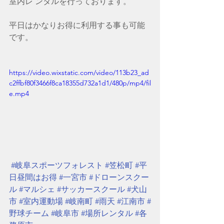
室内レ ンタルを行っております。
平日はかなりお得に利用する事も可能
です。
https://video.wixstatic.com/video/113b23_ad
c2ffbf80f3466f8ca18355d732a1d1/480p/mp4/fil
e.mp4
#岐阜スポーツフォレスト
#笠松町
#平
日昼間はお得
#一宮市
#ドローンスクー
ル
#マルシェ
#サッカースクール
#犬山
市
#室内運動場
#岐南町
#雨天
#江南市
#
野球チーム
#岐阜市
#場所レンタル
#各